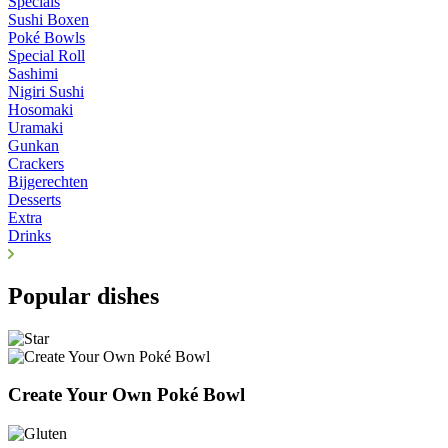
Specials
Sushi Boxen
Poké Bowls
Special Roll
Sashimi
Nigiri Sushi
Hosomaki
Uramaki
Gunkan
Crackers
Bijgerechten
Desserts
Extra
Drinks
Popular dishes
Create Your Own Poké Bowl